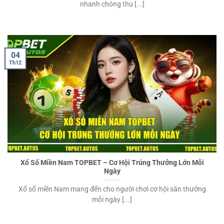
nhanh chóng thu [...]
04
Th12
Xổ Số Miền Nam TOPBET – Cơ Hội Trúng Thưởng Lớn Mỗi
Ngày
Xổ số miền Nam mang đến cho người chơi cơ hội săn thưởng
mỗi ngày [...]