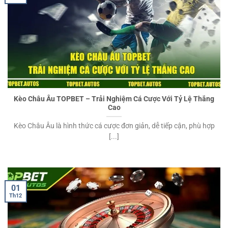
Kèo Châu Âu TOPBET – Trải Nghiệm Cá Cược Với Tỷ Lệ Thắng
Cao
Kèo Châu Âu là hình thức cá cược đơn giản, dễ tiếp cận, phù hợp
[...]
01
Th12