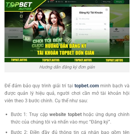
Hướng dẫn đăng ký đơn giản
Để đảm bảo quy trình giải trí tại
topbet.com
minh bạch và
được quản lý hiệu quả, người chơi cần mở tài khoản hội
viên theo 3 bước chính. Cụ thể như sau:
Bước 1: Truy cập
website topbet
hoặc ứng dụng chính
thức của chúng tôi và nhấn vào mục “Đăng ký”.
Bước 2: Điền đầy đủ thông tin cá nhân bao gồm tên