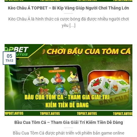
Kèo Châu Á TOPBET – Bí Kíp Vàng Giúp Người Chơi Thắng Lớn
Kèo Châu Á là hình thức cá cược bóng đá được nhiều người chơi
yêu [...]
05
Th12
Bầu Cua Tôm Cá – Tham Gia Giải Trí Kiếm Tiền Dễ Dàng
Bầu Cua Tôm Cá được phát triển với phiên bản game online