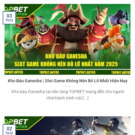
03
Th12
Kho Báu Ganesha | Slot Game Không Nên Bỏ Lỡ Nhất Hiện Nay
Kho báu Ganesha tại nền tảng TOPBET mang đến cho người
chơi hành trình trải [...]
02
Th12