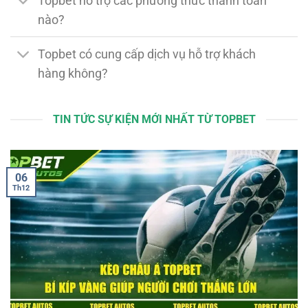
Topbet hỗ trợ các phương thức thanh toán
nào?
Topbet có cung cấp dịch vụ hỗ trợ khách
hàng không?
TIN TỨC SỰ KIỆN MỚI NHẤT TỪ TOPBET
06
Th12