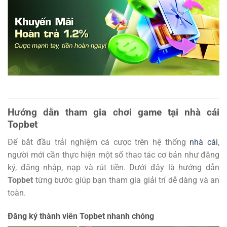
Hướng dẫn tham gia chơi game tại nhà cái
Topbet
Để bắt đầu trải nghiệm cá cược trên hệ thống
nhà cái
,
người mới cần thực hiện một số thao tác cơ bản như đăng
ký, đăng nhập, nạp và rút tiền. Dưới đây là hướng dẫn
Topbet
từng bước giúp bạn tham gia giải trí dễ dàng và an
toàn.
Đăng ký thành viên Topbet nhanh chóng