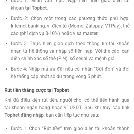
Bước 1: Nhấn vào mục “Nạp tiền” trên giao diện tài
khoản
tại Topbet
.
Bước 2: Chọn một trong các phương thức phù hợp:
Internet banking, ví điện tử (Momo, Zalopay, VTPay), thẻ
cào (phí dịch vụ 8-10%) hoặc visa master.
Bước 3: Thực hiện giao dịch theo thông tin tài khoản
nhận từ hệ thống và nhập số tiền nạp. Với thẻ cào, cần
điền chính xác số thẻ (PIN), số serial và mệnh giá.
Bước 4: Nhập mã ưu đãi nếu có, nhấn “Gửi đơn” và đợi
hệ thống cập nhật số dư trong vòng 5 phút.
Rút tiền thắng cược tại Topbet
Khi đủ điều kiện rút tiền, người chơi có thể tiến hành qua
tài khoản ngân hàng hoặc ví USDT. Sau khi truy cập link
Topbet
đăng nhập
, bạn cần tiếp tục như sau:
Bước 1: Chọn “Rút tiền” trên giao diện tài khoản thành