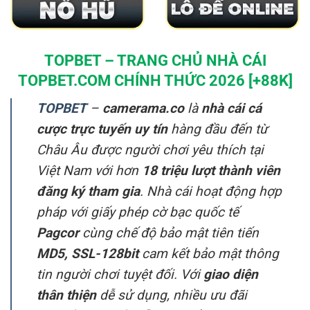
TOPBET
–
TRANG CHỦ NHÀ CÁI
TOPBET.COM CHÍNH THỨC 2026 [+88K]
TOPBET
–
camerama.co
là
nhà cái cá
cược trực tuyến uy tín
hàng đầu đến từ
Châu Âu được người chơi yêu thích tại
Việt Nam với hơn
18 triệu lượt thành viên
đăng ký tham gia
. Nhà cái hoạt động hợp
pháp với giấy phép cờ bạc quốc tế
Pagcor
cùng chế độ bảo mật tiên tiến
MD5, SSL-128bit
cam kết bảo mật thông
tin người chơi tuyệt đối. Với
giao diện
thân thiện
dễ sử dụng, nhiều ưu đãi