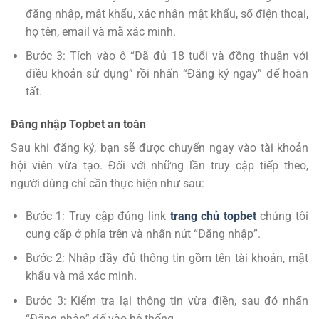
đăng nhập, mật khẩu, xác nhận mật khẩu, số điện thoại,
họ tên, email và mã xác minh.
Bước 3: Tích vào ô “Đã đủ 18 tuổi và đồng thuận với
điều khoản sử dụng” rồi nhấn “Đăng ký ngay” để hoàn
tất.
Đăng nhập Topbet an toàn
Sau khi đăng ký, bạn sẽ được chuyển ngay vào tài khoản
hội viên vừa tạo. Đối với những lần truy cập tiếp theo,
người dùng chỉ cần thực hiện như sau:
Bước 1: Truy cập đúng
link
trang chủ topbet
chúng tôi
cung cấp ở phía trên và nhấn nút “Đăng nhập”.
Bước 2: Nhập đầy đủ thông tin gồm tên tài khoản, mật
khẩu và mã xác minh.
Bước 3: Kiểm tra lại thông tin vừa điền, sau đó nhấn
“Đăng nhập” để vào hệ thống.