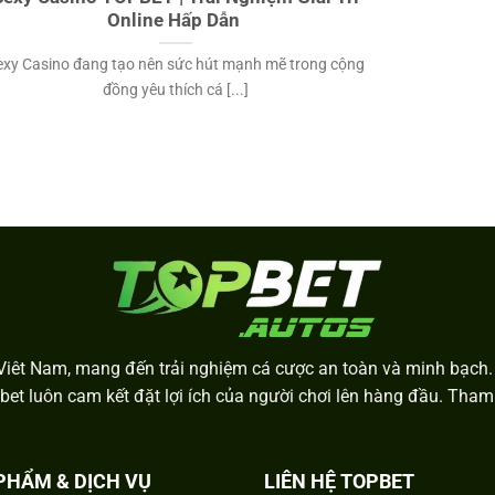
Online Hấp Dẫn
exy Casino đang tạo nên sức hút mạnh mẽ trong cộng
đồng yêu thích cá [...]
Viêt Nam, mang đến trải nghiệm cá cược an toàn và minh bạch. Vớ
et luôn cam kết đặt lợi ích của người chơi lên hàng đầu. Tham
PHẨM & DỊCH VỤ
LIÊN HỆ TOPBET