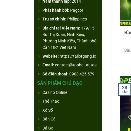
Năm thành lập:
2014
Phát hành bởi:
Pagcor
Trụ sở chính:
Philippines
Địa chỉ tại Việt Nam:
179/15
Bầ
Bùi Thị Xuân, Ninh Kiều,
Phường Ninh Kiều, Thành phố
Cần Thơ, Việt Nam
Bầu
Website:
https://tailorgang.io
Email:
contact@topbet.autos
Số điện thoại:
0908 425 579
SẢN PHẨM CHỦ ĐẠO
28
Casino Online
Th9
Thể Thao
Xổ Số
Bắn Cá
Đá Gà