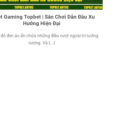
et Gaming Topbet | Sân Chơi Dẫn Đầu Xu
Hướng Hiện Đại
i đỏ đen ảo ẩn chứa những điều vượt ngoài trí tưởng
tượng. Và [...]